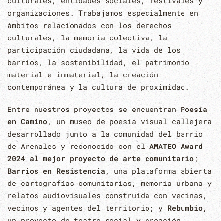
culturales, entidades sociales, festivales y
organizaciones. Trabajamos especialmente en
ámbitos relacionados con los derechos
culturales, la memoria colectiva, la
participación ciudadana, la vida de los
barrios, la sostenibilidad, el patrimonio
material e inmaterial, la creación
contemporánea y la cultura de proximidad.
Entre nuestros proyectos se encuentran
Poesía
en Camino
, un museo de poesía visual callejera
desarrollado junto a la comunidad del barrio
de Arenales y reconocido con el
AMATEO Award
2024 al mejor proyecto de arte comunitario
;
Barrios en Resistencia
, una plataforma abierta
de cartografías comunitarias, memoria urbana y
relatos audiovisuales construida con vecinas,
vecinos y agentes del territorio; y
Rebumbio
,
un proyecto de teatro social y creación